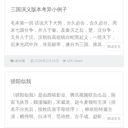
三国事件
三国演义版本考异小例子
存档
事件
毛本第一回 话说天下大势，分久必合，合久必分。周
末七国分争，并入于秦。及秦灭之后，楚、汉分争，
三国事件
又并入于汉。汉朝自高祖斩白蛇而起义，一统天下，
人物
后来光武中兴，传至献帝，遂分为三国。推其 ...
阅读全文
地点
年份
未分类
2026年2月14日
156 views
现代出版书籍
留言
骄阳似我
历史搜
《骄阳似我》是由西嘻影业、腾讯视频联合出品，陈
宙飞执导，顾漫编剧，宋威龙、赵今麦领衔主演（排
名不分先后，按姓氏首字母排序 ），林依轮特邀主
演，赖伟明、白冰可、范诗然、古子成、赵昕、 ...
阅读全文