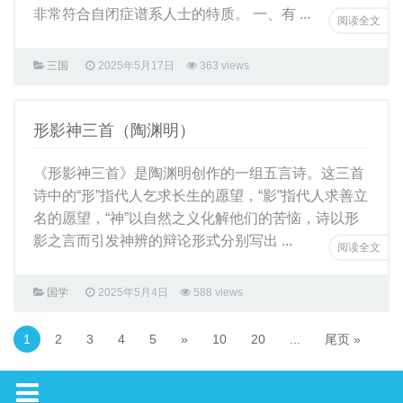
非常符合自闭症谱系人士的特质。 一、有 ...
阅读全文
三国
2025年5月17日
363 views
形影神三首（陶渊明）
《形影神三首》是陶渊明创作的一组五言诗。这三首
诗中的“形”指代人乞求长生的愿望，“影”指代人求善立
名的愿望，“神”以自然之义化解他们的苦恼，诗以形
影之言而引发神辨的辩论形式分别写出 ...
阅读全文
国学
2025年5月4日
588 views
1
2
3
4
5
»
10
20
...
尾页 »