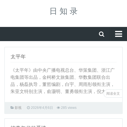
日 知 录
首页
太平年
国学
经典
《太平年》由中央广播电视总台、华策集团、浙江广
电集团等出品，金柯桥文旅集团、华数集团联合出
国史
品，杨磊执导，董哲编剧，白宇、周雨彤领衔主演，
三国
朱亚文特别主演，俞灏明、董勇领衔主演，倪大红 ...
阅读全文
三国人物
三国地图
影视
2026年4月6日
285 views
常识
其他