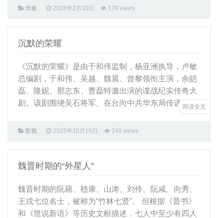
华奏
2026年2月10日
178 views
沉默的荣耀
《沉默的荣耀》是由于和伟监制，杨亚洲执导，卢敏
总编剧，于和伟、吴越、魏晨、曾黎领衔主演，余皑
磊、隆妮、那志东、曹磊特邀出演的谍战纪实传奇大
剧。该剧围绕吴石将军、在台向中共华东局传递 ...
阅读全文
影视
2025年10月19日
246 views
魏晋时期的“外星人”
魏晋时期的阮籍、嵇康、山涛、刘伶、阮咸、向秀、
王戎七位名士，被称为“竹林七贤”。 但根据《晋书》
和《世说新语》等历史文献描述，七人中至少有四人