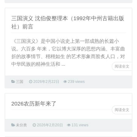
旅行
三国演义 沈伯俊整理本（1992年中州古籍出版
游戏
社）前言
E资源
《三国演义》是中国小说史上第一部成熟的长篇小
人文自然
说。六百多 年来，它以博大深厚的思想内涵、丰富曲
其他
折的故事情节、栩栩如生 的艺术形象而脍炙人口，对
生活家
中华民族的精神生活和 ...
阅读全文
日常
三国
2026年2月22日
239 views
书籍
家庭
2026农历新年来了
其他
阅读全文
历史大数据
未分类
2026年2月20日
131 views
东汉人物