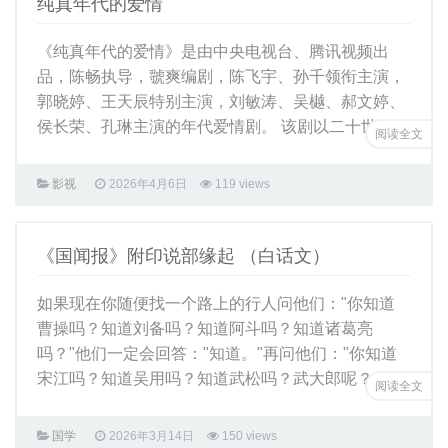
纯真年代的爱情
知日
《纯真年代的爱情》是由中央电视台、腾讯视频出
日语
品，陈畅执导，虢爽编剧，陈飞宇、孙千领衔主演，
郭晓婷、王天辰特别主演，刘敏涛、吴樾、郝文婷、
标日初级上册
侯长荣、孔琳主演的年代爱情剧。 该剧以二十世 ...
阅读全文
标日初级下册
动漫
影视
2026年4月6日
119 views
日剧
华奏
《国闻报》附印说部缘起 （白话文）
其他
如果现在你随便找一个路上的行人问他们："你知道
闲趣
曹操吗？知道刘备吗？知道阿斗吗？知道诸葛亮
影视
吗？"他们一定会回答："知道。"再问他们："你知道
宋江吗？知道吴用吗？知道武松吗？武大郎呢？ ...
电影
阅读全文
电视剧
国学
2026年3月14日
150 views
音乐